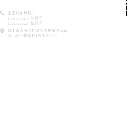
全国服务热线：
13928589287 刘经理
13927236224 黎经理
佛山市南海区桂城街道夏东涌口石
龙北路三横路1号后座之十二