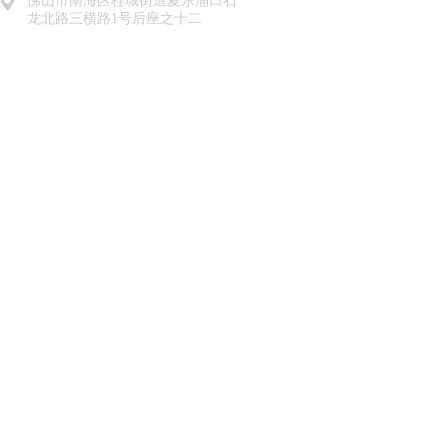
佛山市南海区桂城街道夏东涌口石
龙北路三横路1号后座之十二